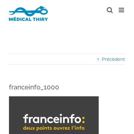
Passer
au
contenu
Précédent
franceinfo_1000