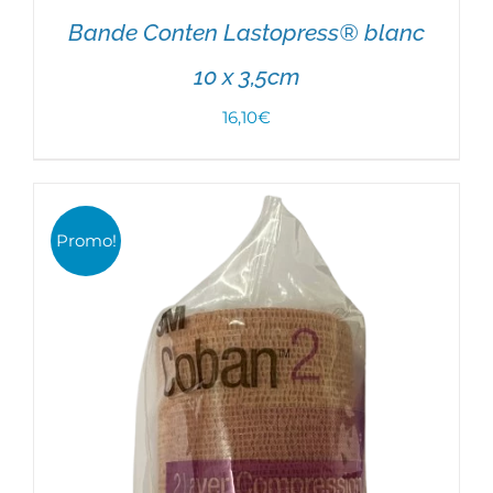
Bande Conten Lastopress® blanc
10 x 3,5cm
16,10
€
AJOUTER AU PANIER
/
DÉTAILS
Promo!