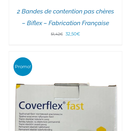
2 Bandes de contention pas chères
– Biflex – Fabrication Française
Le
Le
32,50
€
51,42
€
prix
prix
initial
actuel
était :
est :
Promo!
51,42€.
32,50€.
AJOUTER AU PANIER
/
DÉTAILS