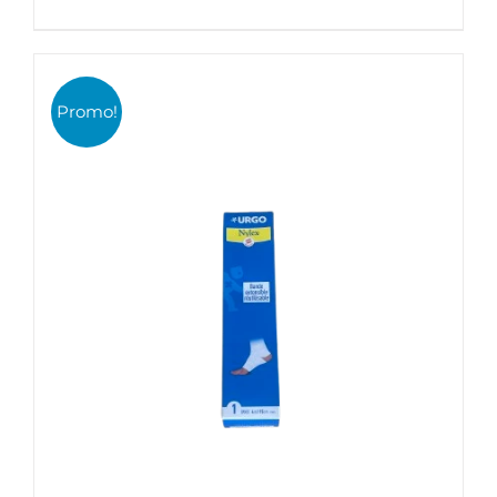
de
prix :
0,10€
Promo!
à
0,36€