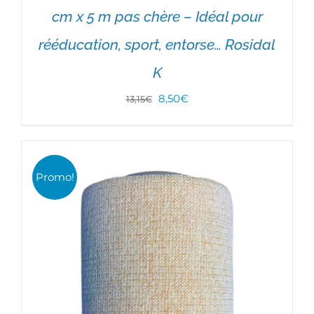
cm x 5 m pas chère – Idéal pour
rééducation, sport, entorse… Rosidal
K
Le
Le
8,50
€
13,15
€
prix
prix
AJOUTER AU PANIER
/
DÉTAILS
initial
actuel
était :
est :
Promo!
13,15€.
8,50€.