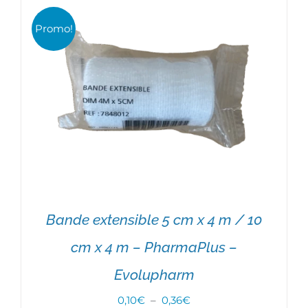
AJOUTER AU PANIER
/
DÉTAILS
Promo!
Bande extensible 5 cm x 4 m / 10
cm x 4 m – PharmaPlus –
Evolupharm
CHOIX DES OPTIONS
/
DÉTAILS
Plage
0,10
€
–
0,36
€