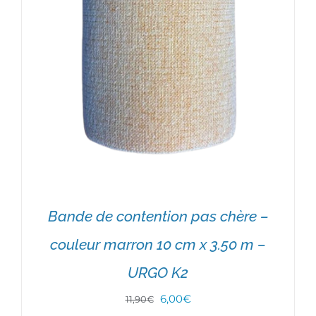
Bande de contention pas chère –
couleur marron 10 cm x 3.50 m –
URGO K2
Le
Le
6,00
€
11,90
€