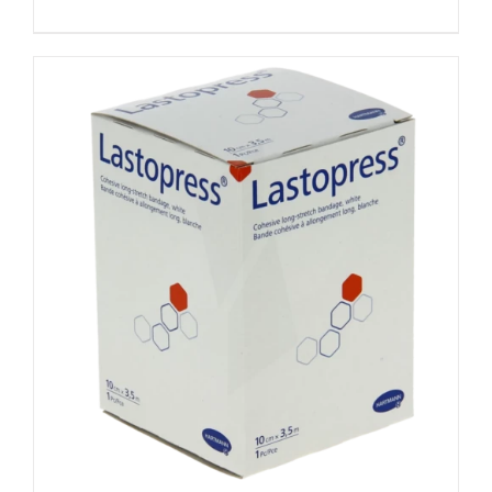
prix
prix
AJOUTER AU PANIER
/
DÉTAILS
initial
actuel
était :
est :
10,84€.
6,70€.