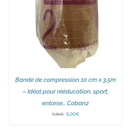
Bande de compression 10 cm x 3,5m
– Idéal pour rééducation, sport,
entorse… Coban2
Le
Le
6,00
€
11,90
€
prix
prix