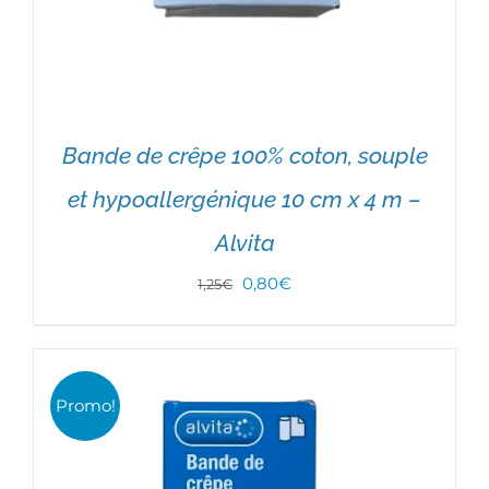
Bande de crêpe 100% coton, souple
et hypoallergénique 10 cm x 4 m –
Alvita
Le
Le
0,80
€
1,25
€
prix
prix
initial
actuel
était :
est :
AJOUTER AU PANIER
/
DÉTAILS
Promo!
1,25€.
0,80€.