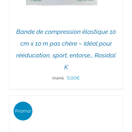
Bande de compression élastique 10
cm x 10 m pas chère – Idéal pour
rééducation, sport, entorse… Rosidal
K
Le
Le
11,00
€
17,57
€
prix
prix
DÉTAILS
initial
actuel
était :
est :
Promo!
17,57€.
11,00€.