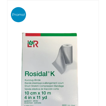
initial
actuel
était :
est :
AJOUTER AU PANIER
/
DÉTAILS
Promo!
11,90€.
6,00€.