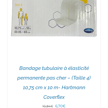
Bandage tubulaire à élasticité
permanente pas cher – (Taille 4)
10,75 cm x 10 m- Hartmann
Coverflex
Le
Le
6,70
€
10,84
€