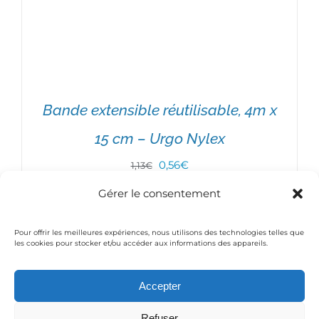
Bande extensible réutilisable, 4m x
15 cm – Urgo Nylex
Le
Le
0,56
€
1,13
€
prix
prix
Gérer le consentement
initial
actuel
Pour offrir les meilleures expériences, nous utilisons des technologies telles que
était :
est :
1
2
…
4
Suivant
les cookies pour stocker et/ou accéder aux informations des appareils.
1,13€.
0,56€.
AJOUTER AU PANIER
/
DÉTAILS
Accepter
© Copyright 2016 Medical-Thiry | Powered by
Moobilog
Refuser