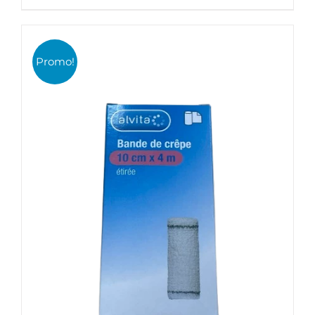
prix
prix
initial
actuel
était :
est :
AJOUTER AU PANIER
/
DÉTAILS
Promo!
11,90€.
6,00€.