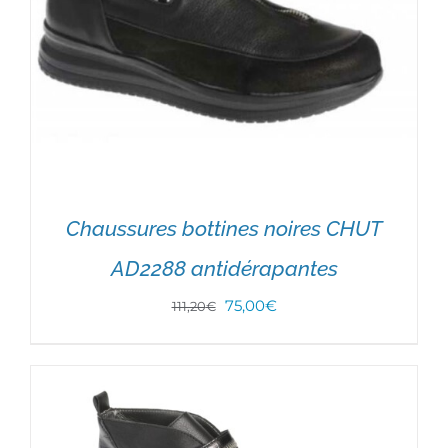
Chaussures bottines noires CHUT
AD2288 antidérapantes
Le
Le
75,00
€
111,20
€
prix
prix
initial
actuel
CHOIX DES OPTIONS
/
DÉTAILS
était :
est :
111,20€.
75,00€.