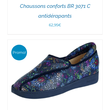
Chaussons conforts BR 3071 C
antidérapants
62,95
€
CHOIX DES OPTIONS
/
DÉTAILS
Promo!