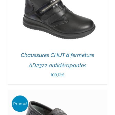
Chaussures CHUT à fermeture
AD2322 antidérapantes
109,12
€
CHOIX DES OPTIONS
/
DÉTAILS
Promo!