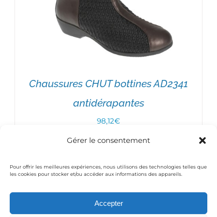
Chaussures CHUT bottines AD2341
antidérapantes
98,12
€
CHOIX DES OPTIONS
/
DÉTAILS
Gérer le consentement
Pour offrir les meilleures expériences, nous utilisons des technologies telles que
1
2
3
Suivant
les cookies pour stocker et/ou accéder aux informations des appareils.
Accepter
© Copyright 2016 Medical-Thiry | Powered by
Moobilog