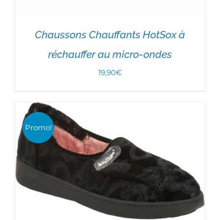
Chaussons Chauffants HotSox à
réchauffer au micro-ondes
19,90
€
CHOIX DES OPTIONS
/
DÉTAILS
Promo!