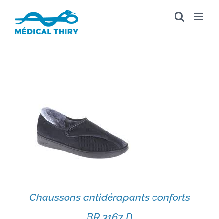
Passer
au
contenu
Chaussons antidérapants conforts
BR 3167 D