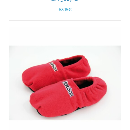
AJOUTER AU PANIER
/
DÉTAILS
63,15
€