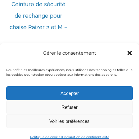
Ceinture de sécurité
de rechange pour
chaise Raizer 2 et M –
AJOUTER AU
PANIER
DÉTAILS
/
Lift Up
Le
Le
38,81
€
19,40
€
Gérer le consentement
prix
prix
initial
actuel
était :
est :
Pour offrir les meilleures expériences, nous utilisons des technologies telles que
38,81€.
19,40€.
les cookies pour stocker et/ou accéder aux informations des appareils.
Accepter
© Copyright 2016 Medical-Thiry | Powered by
Moobilog
Refuser
|
Mentions légales / Politique de confidentialité
Voir les préférences
Facebook
YouTube
Politique de cookies
Déclaration de confidentialité