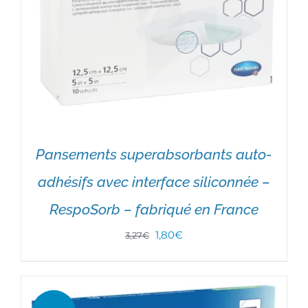
Pansements superabsorbants auto-
adhésifs avec interface siliconnée –
RespoSorb – fabriqué en France
Le
Le
1,80
€
3,27
€
prix
prix
AJOUTER AU PANIER
/
DÉTAILS
initial
actuel
était :
est :