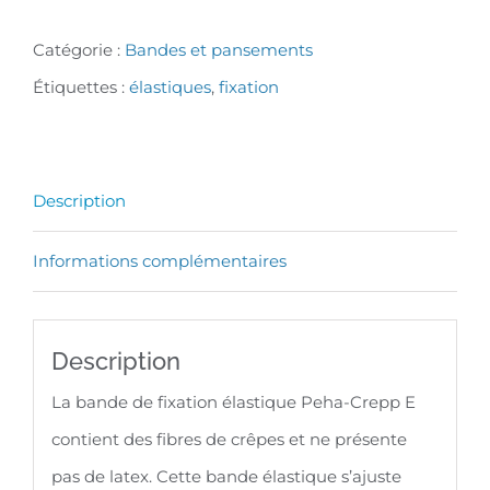
Bande
Catégorie :
Bandes et pansements
de
Étiquettes :
élastiques
,
fixation
fixation
élastiques
Peha-
Description
Crepp
E,
Informations complémentaires
Boîte
de
Description
20
-
La bande de fixation élastique Peha-Crepp E
12
contient des fibres de crêpes et ne présente
x
pas de latex. Cette bande élastique s’ajuste