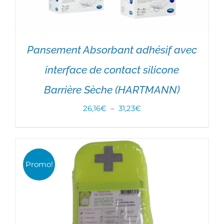
Pansement Absorbant adhésif avec
interface de contact silicone
CHOIX DES OPTIONS
/
DÉTAILS
Barrière Sèche (HARTMANN)
Plage
26,16
€
–
31,23
€
de
prix :
26,16€
Promo!
à
31,23€