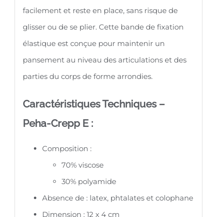
4
facilement et reste en place, sans risque de
cm
glisser ou de se plier. Cette bande de fixation
(HARTMANN
élastique est conçue pour maintenir un
Référence
pansement au niveau des articulations et des
303014)
parties du corps de forme arrondies.
Caractéristiques Techniques –
Peha-Crepp E :
Composition :
70% viscose
30% polyamide
Absence de : latex, phtalates et colophane
Dimension : 12 x 4 cm