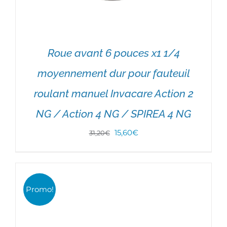
Roue avant 6 pouces x1 1/4
moyennement dur pour fauteuil
roulant manuel Invacare Action 2
NG / Action 4 NG / SPIREA 4 NG
Le
Le
15,60
€
31,20
€
prix
prix
DÉTAILS
initial
actuel
était :
est :
Promo!
31,20€.
15,60€.