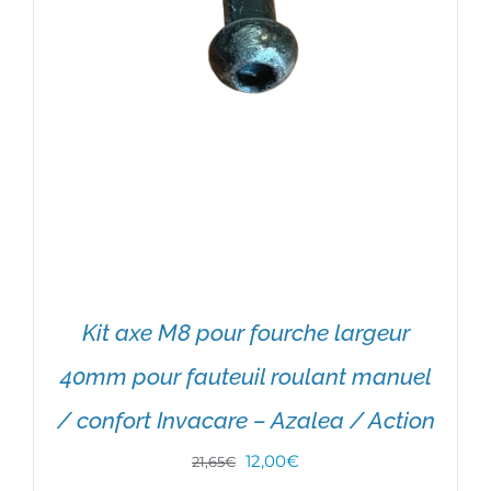
Kit axe M8 pour fourche largeur
40mm pour fauteuil roulant manuel
/ confort Invacare – Azalea / Action
Le
Le
12,00
€
21,65
€