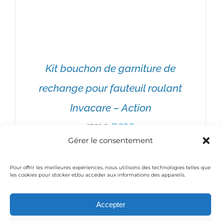
Kit bouchon de garniture de
rechange pour fauteuil roulant
Invacare – Action
Le
Le
11,00
€
17,30
€
Gérer le consentement
prix
prix
initial
actuel
Pour offrir les meilleures expériences, nous utilisons des technologies telles que
était :
est :
les cookies pour stocker et/ou accéder aux informations des appareils.
AJOUTER AU PANIER
/
DÉTAILS
17,30€.
11,00€.
Accepter
© Copyright 2016 Medical-Thiry | Powered by
Moobilog