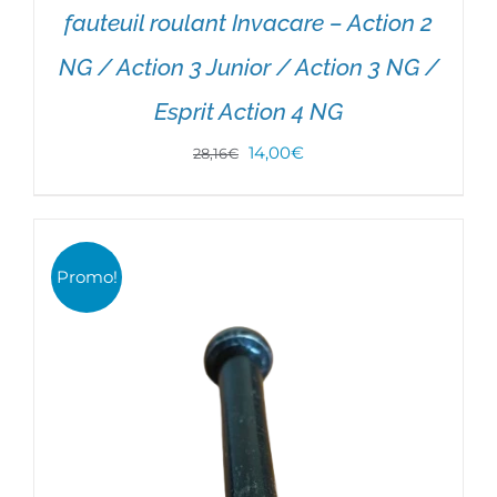
fauteuil roulant Invacare – Action 2
NG / Action 3 Junior / Action 3 NG /
Esprit Action 4 NG
Le
Le
14,00
€
28,16
€
prix
prix
CHOIX DES OPTIONS
/
DÉTAILS
initial
actuel
était :
est :
Promo!
28,16€.
14,00€.