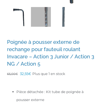
Poignée à pousser externe de
rechange pour fauteuil roulant
Invacare – Action 3 Junior / Action 3
NG / Action 5
Le
Le
32,55
€
Plus que 1 en stock
65,00
€
prix
prix
initial
actuel
Pièce détachée : Kit tube de poignée à
était :
est :
pousser externe