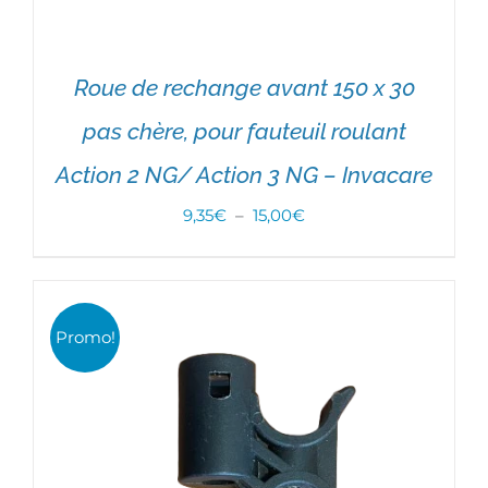
Roue de rechange avant 150 x 30
pas chère, pour fauteuil roulant
Action 2 NG/ Action 3 NG – Invacare
Plage
9,35
€
–
15,00
€
de
prix :
9,35€
Note
5.00
Promo!
CHOIX DES OPTIONS
/
DÉTAILS
sur 5
à
15,00€