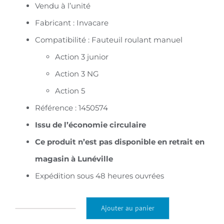
65,00€.
32,55€.
Vendu à l’unité
Fabricant : Invacare
Compatibilité : Fauteuil roulant manuel
Action 3 junior
Action 3 NG
Action 5
Référence : 1450574
Issu de l’économie circulaire
C
e produit n’est pas disponible en retrait en
magasin à Lunéville
Expédition sous 48 heures ouvrées
Ajouter au panier
quantité