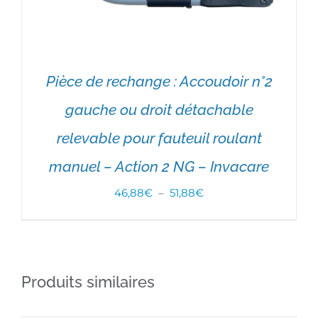
Pièce de rechange : Accoudoir n°2
gauche ou droit détachable
relevable pour fauteuil roulant
manuel – Action 2 NG – Invacare
Plage
46,88
€
–
51,88
€
de
CHOIX DES OPTIONS
/
DÉTAILS
prix :
46,88€
Produits similaires
à
51,88€