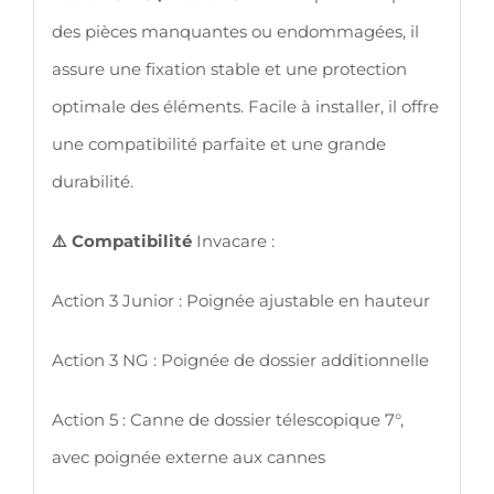
3
des pièces manquantes ou endommagées, il
Junior
assure une fixation stable et une protection
/
optimale des éléments. Facile à installer, il offre
Action
une compatibilité parfaite et une grande
3
durabilité.
NG
/
⚠️ Compatibilité
Invacare :
Action
Action 3 Junior : Poignée ajustable en hauteur
5
Action 3 NG : Poignée de dossier additionnelle
Action 5 : Canne de dossier télescopique 7°,
avec poignée externe aux cannes