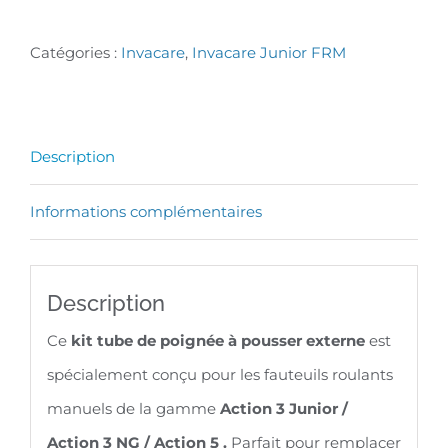
de
Poignée
Catégories :
Invacare
,
Invacare Junior FRM
à
pousser
externe
Description
de
Informations complémentaires
rechange
pour
fauteuil
Description
roulant
Ce
kit tube de poignée à pousser externe
est
Invacare
spécialement conçu pour les fauteuils roulants
-
manuels de la gamme
Action 3 Junior /
Action
Action 3 NG / Action 5 .
Parfait pour remplacer