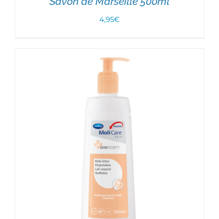
Savon de Marseille 500ml
4,95
€
CHOIX DES OPTIONS
/
DÉTAILS