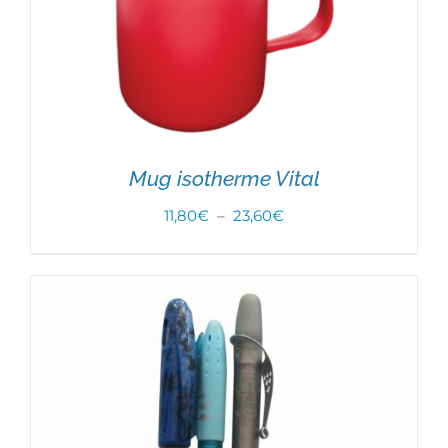
Mug isotherme Vital
Plage
11,80
€
–
23,60
€
de
CHOIX DES OPTIONS
/
DÉTAILS
prix :
11,80€
à
23,60€