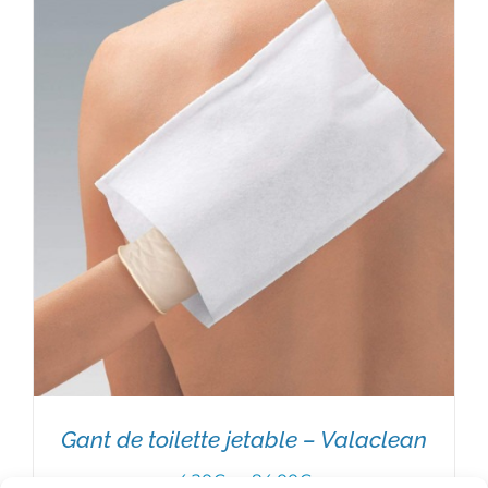
AJOUTER AU PANIER
/
DÉTAILS
Gant de toilette jetable – Valaclean
Plage
4,20
€
–
84,00
€