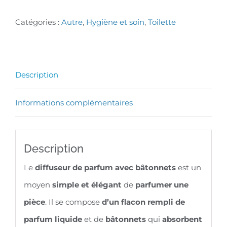
AUTO-
Catégories :
Autre
,
Hygiène et soin
,
Toilette
DIFFUSEUR
DE
PARFUM
Description
FLACON
200
Informations complémentaires
ML
+
Description
BÂTONNETS
BOUQUET
Le
diffuseur de parfum avec bâtonnets
est un
FLORAL
moyen
simple et élégant
de
parfumer une
pièce
. Il se compose
d’un flacon rempli de
parfum liquide
et de
bâtonnets
qui
absorbent