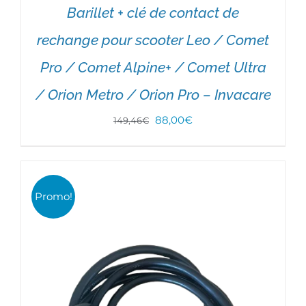
Barillet + clé de contact de
rechange pour scooter Leo / Comet
Pro / Comet Alpine+ / Comet Ultra
AJOUTER AU PANIER
/
DÉTAILS
/ Orion Metro / Orion Pro – Invacare
Le
Le
88,00
€
149,46
€
prix
prix
initial
actuel
était :
est :
Promo!
149,46€.
88,00€.