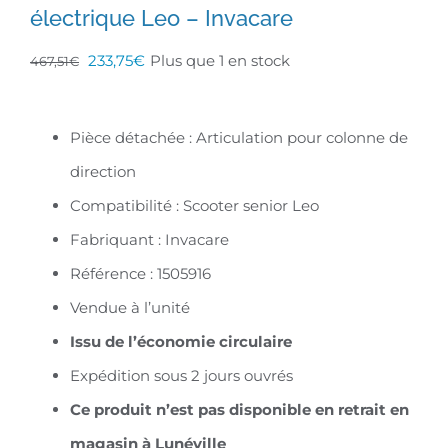
électrique Leo – Invacare
Le
Le
233,75
€
Plus que 1 en stock
467,51
€
prix
prix
initial
actuel
Pièce détachée : Articulation pour colonne de
était :
est :
direction
467,51€.
233,75€.
Compatibilité : Scooter senior Leo
Fabriquant : Invacare
Référence : 1505916
Vendue à l’unité
Issu de l’économie circulaire
Expédition sous 2 jours ouvrés
C
e produit n’est pas disponible en retrait en
magasin à Lunéville