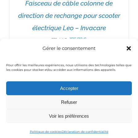
Faisceau de câble colonne de
direction de rechange pour scooter
électrique Leo – Invacare
AJOUTER AU PANIER
/
DÉTAILS
Le
Le
175,72
€
351,44
€
Gérer le consentement
prix
prix
initial
actuel
Pour offrir les meilleures expériences, nous utilisons des technologies telles que
était :
est :
les cookies pour stocker et/ou accéder aux informations des appareils.
351,44€.
175,72€.
Accepter
© Copyright 2016 Medical-Thiry | Powered by
Moobilog
Refuser
|
Mentions légales / Politique de confidentialité
Voir les préférences
Facebook
YouTube
Politique de cookies
Déclaration de confidentialité