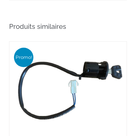
initial
actuel
était :
est :
Produits similaires
57,71€.
32,90€.
Promo!