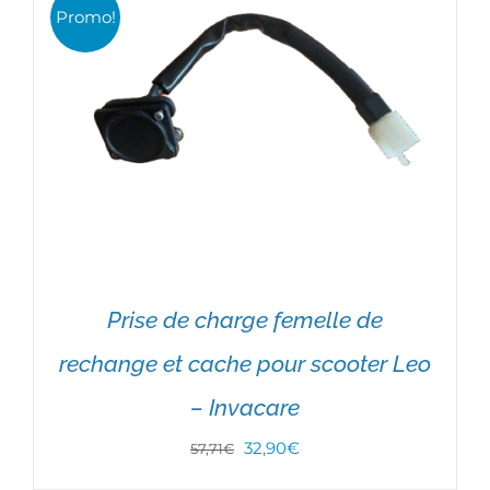
était :
est :
Promo!
148,98€.
74,49€.
Prise de charge femelle de
rechange et cache pour scooter Leo
– Invacare
AJOUTER AU PANIER
/
DÉTAILS
Le
Le
32,90
€
57,71
€
prix
prix