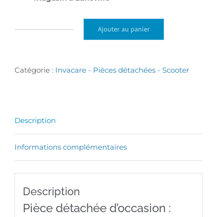
Ajouter au panier
quantité
de
Articulation
Catégorie :
Invacare - Pièces détachées - Scooter
pour
colonne
de
Description
direction
Informations complémentaires
de
rechange
pour
Description
scooter
Pièce détachée d’occasion :