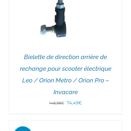
Bielette de direction arrière de
rechange pour scooter électrique
Leo / Orion Metro / Orion Pro –
Invacare
Le
Le
74,49
€
148,98
€
prix
prix
AJOUTER AU PANIER
/
DÉTAILS
initial
actuel