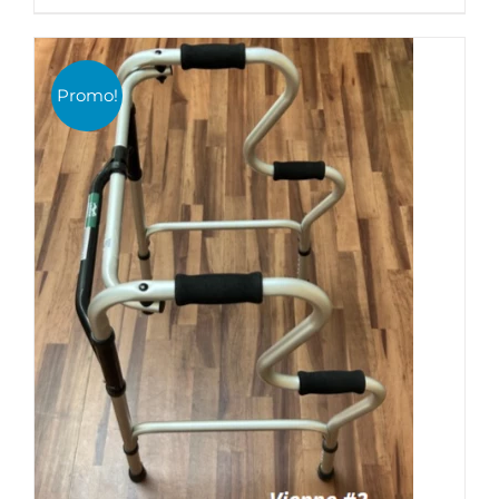
prix
prix
initial
actuel
était :
est :
AJOUTER AU PANIER
/
DÉTAILS
Promo!
130,85€.
57,00€.