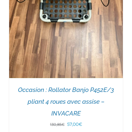
Occasion : Rollator Banjo P452E/3
pliant 4 roues avec assise –
INVACARE
Le
Le
57,00
€
130,85
€