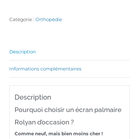
de
Occasion
Catégorie :
Orthopédie
:
Ecran
Palmaire
Description
ROLYAN
/
Informations complémentaires
attelle
en
Description
mousse
pour
Pourquoi choisir un écran palmaire
mains
Rolyan d’occasion ?
Comme neuf, mais bien moins cher !