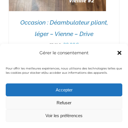
Occasion : Déambulateur pliant,
léger – Vienne – Drive
Le
Le
28,00
€
53,81
€
Gérer le consentement
prix
prix
initial
actuel
Pour offrir les meilleures expériences, nous utilisons des technologies telles que
était :
est :
les cookies pour stocker et/ou accéder aux informations des appareils.
AJOUTER AU PANIER
/
DÉTAILS
53,81€.
28,00€.
Accepter
© Copyright 2016 Medical-Thiry | Powered by
Moobilog
Refuser
|
Mentions légales / Politique de confidentialité
Voir les préférences
Facebook
YouTube