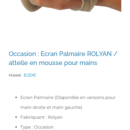
Occasion : Ecran Palmaire ROLYAN /
attelle en mousse pour mains
Le
Le
8,50
€
17,00
€
prix
prix
initial
actuel
Ecran Palmaire (Disponible en versions pour
était :
est :
main droite et main gauche)
17,00€.
8,50€.
Fabriquant : Rolyan
Type : Occasion