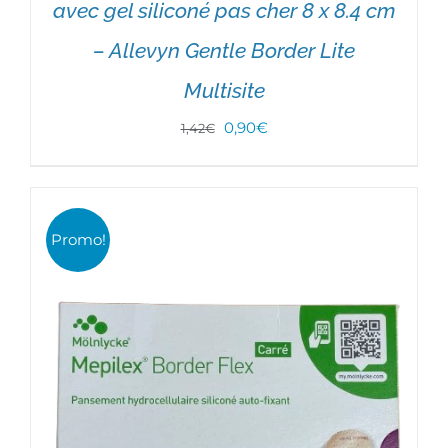
avec gel siliconé pas cher 8 x 8.4 cm
– Allevyn Gentle Border Lite
Multisite
Le
Le
0,90
€
1,42
€
prix
prix
AJOUTER AU PANIER
/
DÉTAILS
initial
actuel
était :
est :
Promo!
1,42€.
0,90€.