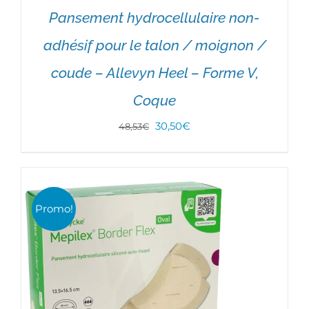
Pansement hydrocellulaire non-
adhésif pour le talon / moignon /
coude – Allevyn Heel – Forme V,
Coque
Le
Le
30,50
€
AJOUTER AU PANIER
48,53
€
/
DÉTAILS
prix
prix
initial
actuel
était :
est :
Promo!
48,53€.
30,50€.