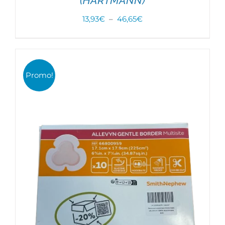
(HARTMANN)
Plage
13,93
€
–
46,65
€
de
CHOIX DES OPTIONS
/
DÉTAILS
prix :
13,93€
Promo!
à
46,65€