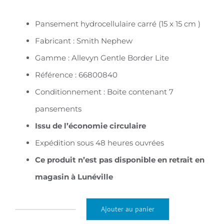
prix
prix
initial
actuel
Pansement hydrocellulaire carré (15 x 15 cm )
était :
est :
Fabricant : Smith Nephew
40,80€.
17,85€.
Gamme : Allevyn Gentle Border Lite
Référence : 66800840
Conditionnement : Boite contenant 7
pansements
Issu de l’économie circulaire
Expédition sous 48 heures ouvrées
Ce produit n’est pas disponible en retrait en
magasin à Lunéville
Ajouter au panier
quantité