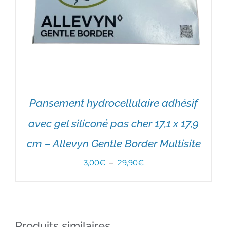
Pansement hydrocellulaire adhésif
avec gel siliconé pas cher 17,1 x 17,9
cm – Allevyn Gentle Border Multisite
Plage
3,00
€
–
29,90
€
de
prix :
3,00€
CHOIX DES OPTIONS
/
DÉTAILS
Produits similaires