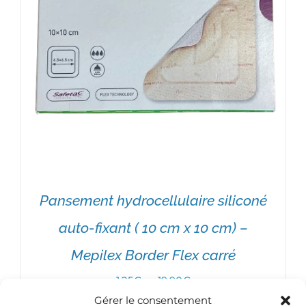
Pansement hydrocellulaire siliconé
auto-fixant ( 10 cm x 10 cm) –
Mepilex Border Flex carré
Plage
1,25
€
–
19,90
€
Gérer le consentement
de