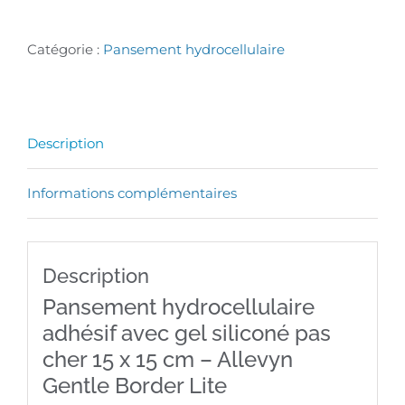
de
Pansement
Catégorie :
Pansement hydrocellulaire
hydrocellulaire
adhésif
avec
Description
gel
Informations complémentaires
siliconé
pas
cher
Description
15
Pansement hydrocellulaire
x
adhésif avec gel siliconé pas
cher 15 x 15 cm – Allevyn
15
Gentle Border Lite
cm