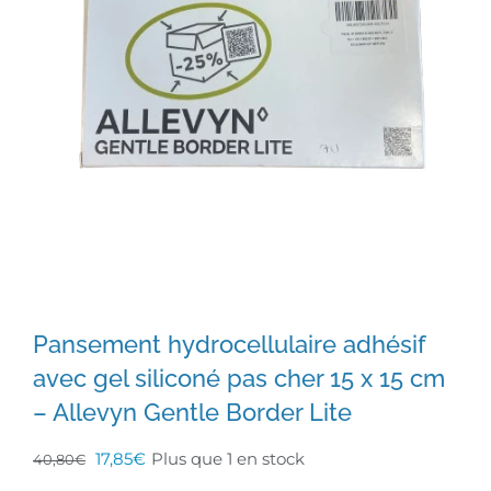
Pansement hydrocellulaire adhésif
avec gel siliconé pas cher 15 x 15 cm
– Allevyn Gentle Border Lite
Le
Le
17,85
€
Plus que 1 en stock
40,80
€