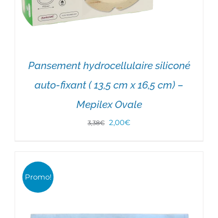
Pansement hydrocellulaire siliconé
auto-fixant ( 13,5 cm x 16,5 cm) –
Mepilex Ovale
DÉTAILS
Le
Le
2,00
€
3,38
€
prix
prix
initial
actuel
était :
est :
Promo!
3,38€.
2,00€.