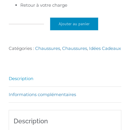
Retour à votre charge
Ajouter au panier
quantité
de
Chaussures
Catégories :
Chaussures
,
Chaussures
,
Idées Cadeaux
CHUT
AD2102
antidérapantes
Description
Informations complémentaires
Description