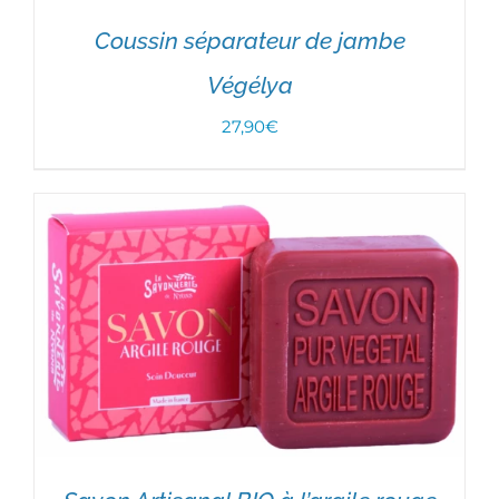
Coussin séparateur de jambe
Végélya
27,90
€
AJOUTER AU PANIER
/
DÉTAILS