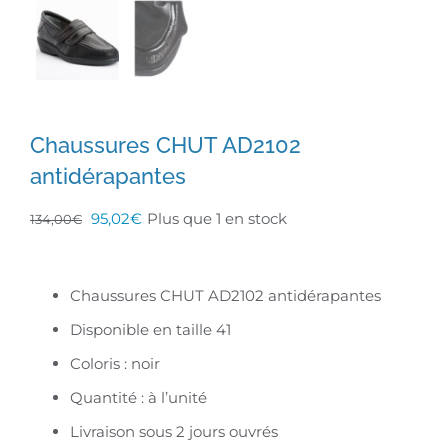
Chaussures CHUT AD2102
antidérapantes
Le
Le
95,02
€
Plus que 1 en stock
134,00
€
prix
prix
initial
actuel
Chaussures CHUT AD2102 antidérapantes
était :
est :
Disponible en taille 41
134,00€.
95,02€.
Coloris : noir
Quantité : à l’unité
Livraison sous 2 jours ouvrés