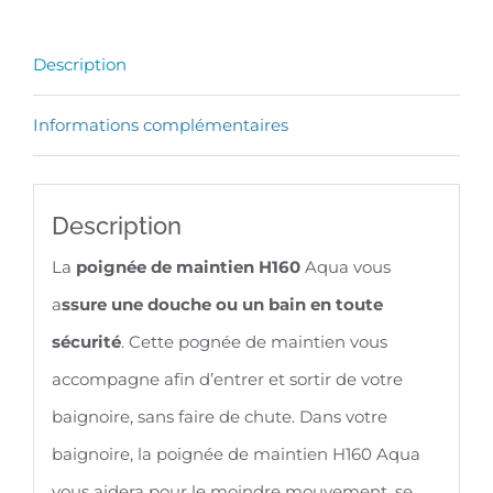
pour
baignoire
Description
Balnea
H160
Informations complémentaires
Description
La
poignée de maintien H160
Aqua vous
a
ssure une douche ou un bain en toute
sécurité
. Cette pognée de maintien vous
accompagne afin d’entrer et sortir de votre
baignoire, sans faire de chute. Dans votre
baignoire, la poignée de maintien H160 Aqua
vous aidera pour le moindre mouvement, se