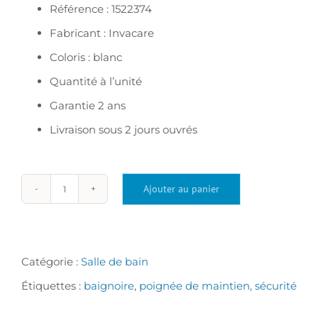
Référence : 1522374
Fabricant : Invacare
Coloris : blanc
Quantité à l’unité
Garantie 2 ans
Livraison sous 2 jours ouvrés
Ajouter au panier
quantité
de
Poignée
Catégorie :
Salle de bain
de
Étiquettes :
baignoire
,
poignée de maintien
,
sécurité
maintien