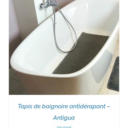
à
49,60€
Tapis de baignoire antidérapant –
Antigua