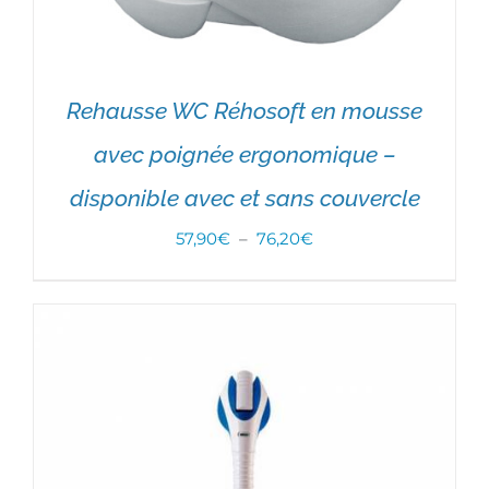
Rehausse WC Réhosoft en mousse
avec poignée ergonomique –
disponible avec et sans couvercle
Plage
57,90
€
–
76,20
€
CHOIX DES OPTIONS
/
DÉTAILS
de
prix :
57,90€
à
76,20€