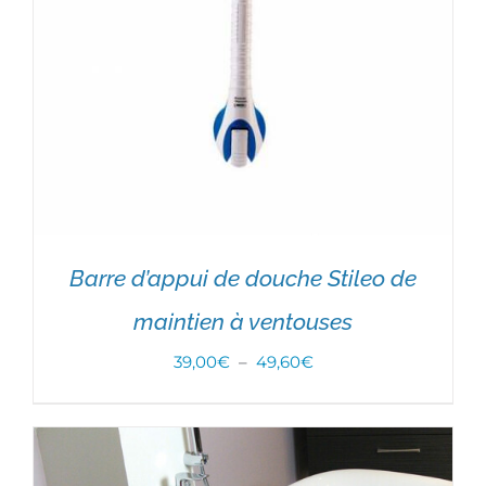
Barre d’appui de douche Stileo de
maintien à ventouses
Plage
39,00
€
–
49,60
€
de
prix :
CHOIX DES OPTIONS
/
DÉTAILS
39,00€