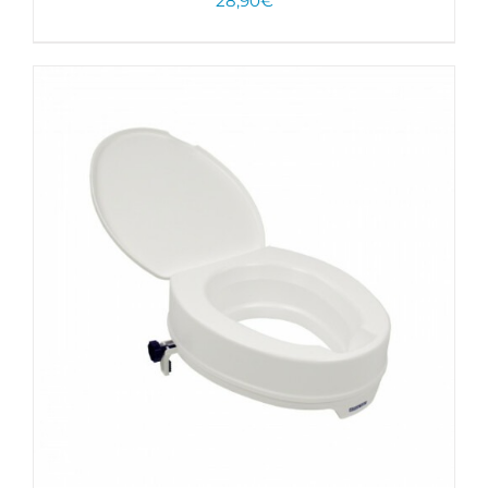
28,90
€
CHOIX DES OPTIONS
/
DÉTAILS