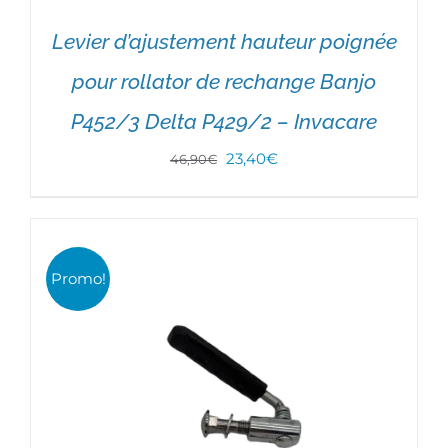
Levier d’ajustement hauteur poignée
pour rollator de rechange Banjo
P452/3 Delta P429/2 – Invacare
CHOIX DES OPTIONS
/
DÉTAILS
Le
Le
23,40
€
46,90
€
prix
prix
initial
actuel
était :
est :
Promo!
46,90€.
23,40€.