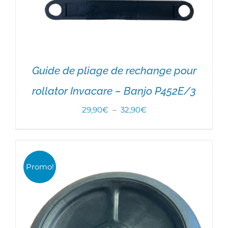
Guide de pliage de rechange pour
rollator Invacare – Banjo P452E/3
Plage
29,90
€
–
32,90
€
de
CHOIX DES OPTIONS
/
DÉTAILS
prix :
29,90€
Promo!
à
32,90€