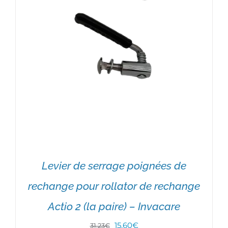
Levier de serrage poignées de
rechange pour rollator de rechange
Actio 2 (la paire) – Invacare
Le
Le
15,60
€
31,23
€