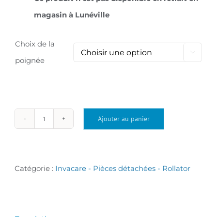
magasin à Lunéville
Choix de la

poignée
Ajouter au panier
quantité
de
Poignée
Catégorie :
Invacare - Pièces détachées - Rollator
de
frein
(droite