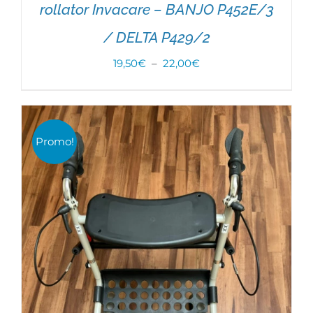
rollator Invacare – BANJO P452E/3
/ DELTA P429/2
Plage
19,50
€
–
22,00
€
de
prix :
Note
5.00
CHOIX DES OPTIONS
/
DÉTAILS
sur 5
19,50€
Promo!
à
22,00€