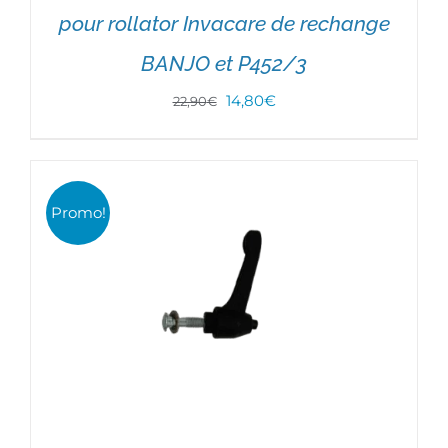
pour rollator Invacare de rechange
BANJO et P452/3
AJOUTER AU PANIER
/
DÉTAILS
Le
Le
14,80
€
22,90
€
prix
prix
initial
actuel
était :
est :
Promo!
22,90€.
14,80€.