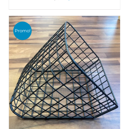
prix
prix
initial
actuel
était :
est :
DÉTAILS
Promo!
31,23€.
15,60€.