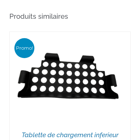
était :
est :
AJOUTER AU PANIER
/
DÉTAILS
Produits similaires
130,85€.
57,00€.
Promo!
Tablette de chargement inferieur