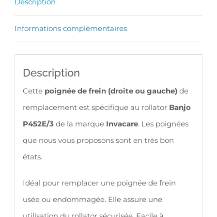
Description
ou
gauche)
Informations complémentaires
pour
rollator
Description
Invacare
-
Cette
poignée de frein (droite ou gauche)
de
BANJO
remplacement est spécifique au rollator
Banjo
P452E/3
P452E/3
de la marque
Invacare
. Les poignées
que nous vous proposons sont en très bon
états.
Idéal pour remplacer une poignée de frein
usée ou endommagée. Elle assure une
utilisation du rollator sécurisée. Facile à