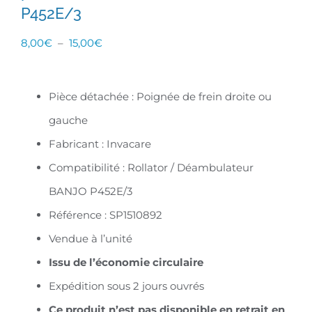
P452E/3
Plage
8,00
€
–
15,00
€
de
prix :
Pièce détachée : Poignée de frein droite ou
8,00€
gauche
à
Fabricant : Invacare
15,00€
Compatibilité : Rollator / Déambulateur
BANJO P452E/3
Référence : SP1510892
Vendue à l’unité
Issu de l’économie circulaire
Expédition sous 2 jours ouvrés
C
e produit n’est pas disponible en retrait en