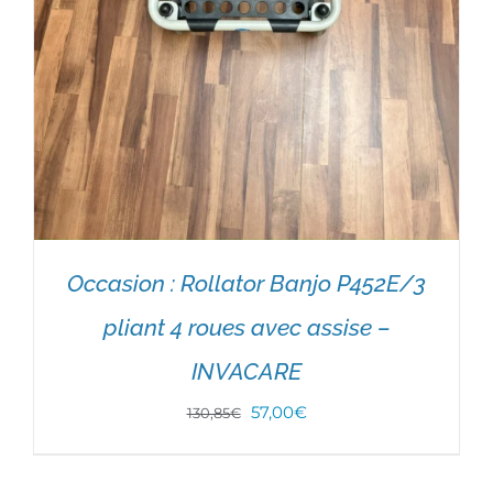
Occasion : Rollator Banjo P452E/3
pliant 4 roues avec assise –
INVACARE
Le
Le
57,00
€
130,85
€
prix
prix
initial
actuel