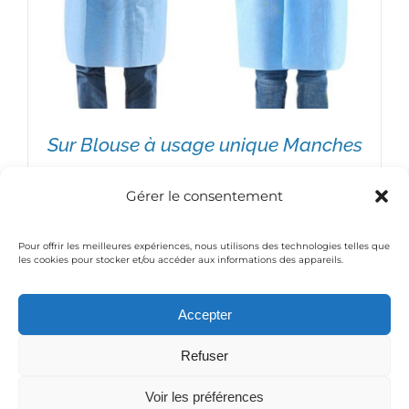
Sur Blouse à usage unique Manches
longues élastiques – Paquet de 10
Gérer le consentement
Plage
23,00
€
–
210,00
€
de
Pour offrir les meilleures expériences, nous utilisons des technologies telles que
les cookies pour stocker et/ou accéder aux informations des appareils.
prix :
CHOIX DES OPTIONS
/
DÉTAILS
23,00€
Accepter
© Copyright 2016 Medical-Thiry | Powered by
Moobilog
à
Refuser
|
Mentions légales / Politique de confidentialité
210,00€
Voir les préférences