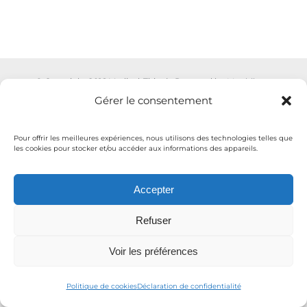
© Copyright 2016 Medical-Thiry | Powered by
Moobilog
Gérer le consentement
|
Mentions légales / Politique de confidentialité
Pour offrir les meilleures expériences, nous utilisons des technologies telles que
les cookies pour stocker et/ou accéder aux informations des appareils.
Facebook
YouTube
Accepter
Refuser
Voir les préférences
Politique de cookies
Déclaration de confidentialité