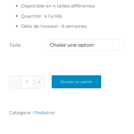
326,28€
Disponible en 4 tailles différentes
Quantité : à l’unité
Délai de livraison : 6 semaines
Taille

Ajouter au panier
quantité
de
Chaise
Catégorie :
Pédiatrie
de
douche