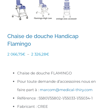
Chaise de douche Handicap
Flamingo
Plage
2 066,75
€
–
2 326,28
€
de
prix :
Chaise de douche FLAMINGO
2
Pour toute demande d’accessoires nous en
066,75€
faire part à :
marcom@medical-thiry.com
à
Référence : 55801/55802-1/55033-1/55034-1
2
Fabricant : CREE