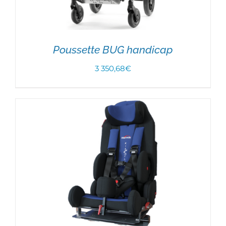
Poussette BUG handicap
3 350,68
€
CHOIX DES OPTIONS
/
DÉTAILS