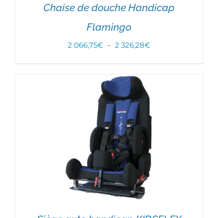
Chaise de douche Handicap
Flamingo
Plage
2 066,75
€
–
2 326,28
€
CHOIX DES OPTIONS
/
DÉTAILS
de
prix :
2
066,75€
à
2
326,28€