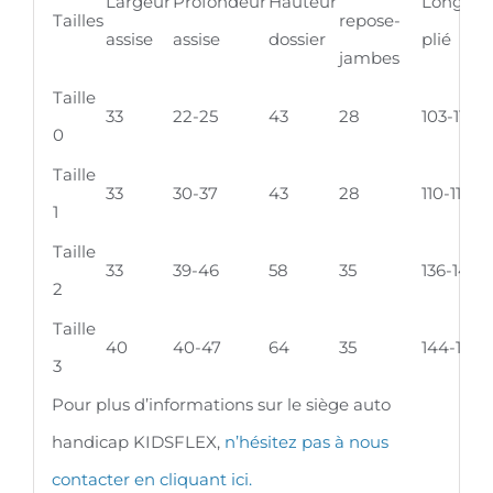
Largeur
Profondeur
Hauteur
Longueu
Tailles
repose-
assise
assise
dossier
plié
jambes
Taille
33
22-25
43
28
103-110
0
Taille
33
30-37
43
28
110-117
1
Taille
33
39-46
58
35
136-143
2
Taille
40
40-47
64
35
144-151
3
Pour plus d’informations sur le siège auto
handicap KIDSFLEX, ​​
n’hésitez pas à nous
contacter en cliquant ici.