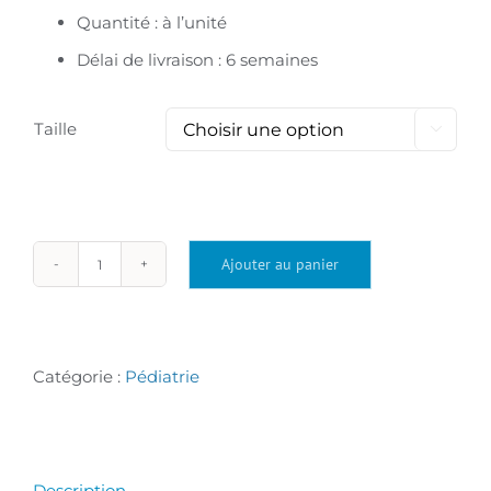
Quantité : à l’unité
Délai de livraison : 6 semaines
Taille

Ajouter au panier
quantité
de
Transat
Catégorie :
Pédiatrie
de
bain
handicap
Description