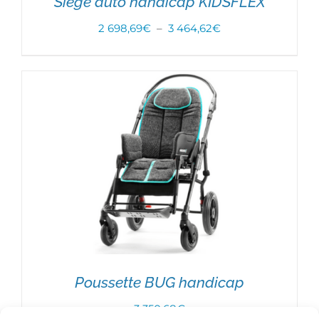
Siège auto handicap KIDSFLEX
Plage
2 698,69
€
–
3 464,62
€
de
CHOIX DES OPTIONS
/
DÉTAILS
prix :
2
698,69€
à
3
464,62€
Poussette BUG handicap
3 350,68
€