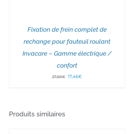
Fixation de frein complet de
rechange pour fauteuil roulant
Invacare – Gamme électrique /
confort
Le
Le
17,46
€
27,60
€
prix
prix
AJOUTER AU PANIER
/
DÉTAILS
initial
actuel
était :
est :
Produits similaires
27,60€.
17,46€.