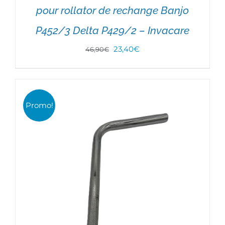
pour rollator de rechange Banjo
P452/3 Delta P429/2 – Invacare
CHOIX DES OPTIONS
/
DÉTAILS
Le
Le
23,40
€
46,90
€
prix
prix
initial
actuel
était :
est :
Promo!
46,90€.
23,40€.