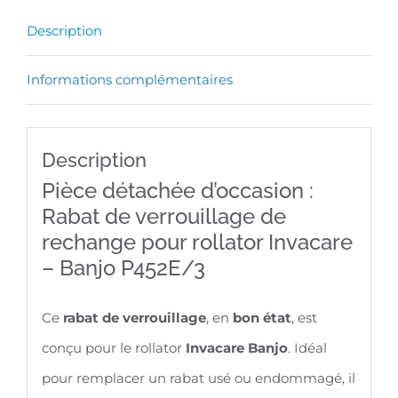
de
Description
rechange
pour
Informations complémentaires
rollator
Invacare
Description
-
Pièce détachée d’occasion :
Banjo
Rabat de verrouillage de
P452E/3
rechange pour rollator Invacare
– Banjo P452E/3
Ce
rabat de verrouillage
, en
bon état
, est
conçu pour le rollator
Invacare Banjo
. Idéal
pour remplacer un rabat usé ou endommagé, il