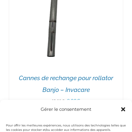
Cannes de rechange pour rollator
Banjo – Invacare
Le
Le
9,00
€
15,60
€
Gérer le consentement
prix
prix
initial
actuel
Pour offrir les meilleures expériences, nous utilisons des technologies telles que
était :
est :
les cookies pour stocker et/ou accéder aux informations des appareils.