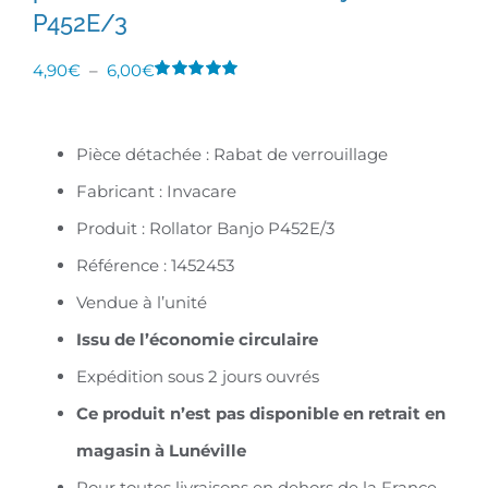
P452E/3
Plage
4,90
€
–
6,00
€
Noté
1
5.00
de
sur 5 basé sur
notation
prix :
client
Pièce détachée : Rabat de verrouillage
4,90€
Fabricant : Invacare
à
Produit : Rollator Banjo P452E/3
6,00€
Référence : 1452453
Vendue à l’unité
Issu de l’économie circulaire
Expédition sous 2 jours ouvrés
C
e produit n’est pas disponible en retrait en
magasin à Lunéville
Pour toutes livraisons en dehors de la France