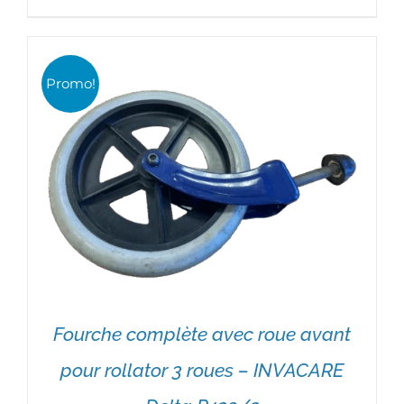
prix
prix
initial
actuel
était :
est :
Promo!
22,90€.
14,80€.
Fourche complète avec roue avant
pour rollator 3 roues – INVACARE