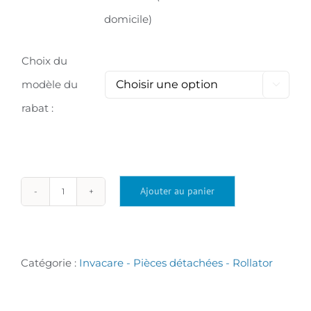
domicile)
Choix du
modèle du

rabat :
Ajouter au panier
quantité
de
Rabat
Catégorie :
Invacare - Pièces détachées - Rollator
de
verrouillage