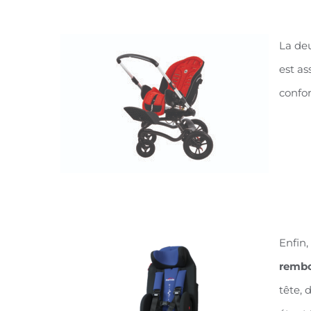
La de
est as
confor
Enfin,
rembo
tête, 