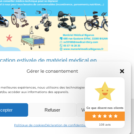
cation estivale de matériel médical en
Comment 
uvelle-Aquitaine
soigner
Gérer le consentement
let 12th, 2023
mai 16th, 20
es meilleures expériences, nous utilisons des technologies telles que les cookies
et/ou accéder aux informations des appareils.
Ce que disent nos clients
 confidentialité
cepter
Refuser
Voir les préférences
108 avis
Politique de cookies
Déclaration de confidentialité