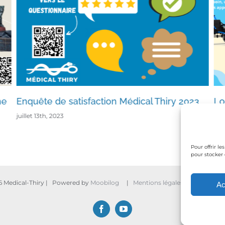
me
Enquête de satisfaction Médical Thiry 2023
Lo
juillet 13th, 2023
No
juil
Pour offrir l
pour stocker 
6 Medical-Thiry | Powered by
Moobilog
|
Mentions légales / Politique de
Ac
Facebook
YouTube