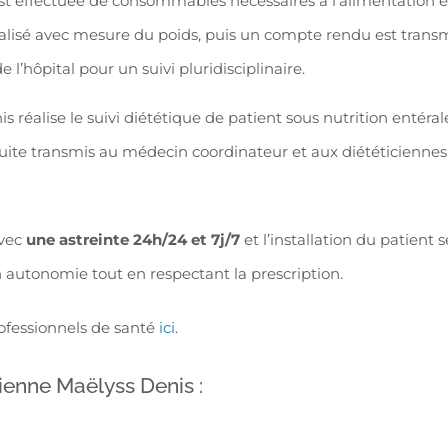
 est effectuée de consommables nécessaires à l’alimentation e
 réalisé avec mesure du poids, puis un compte rendu est transm
 l’hôpital pour un suivi pluridisciplinaire.
réalise le suivi diététique de patient sous nutrition entérale
ite transmis au médecin coordinateur et aux diététiciennes d
avec
une astreinte 24h/24 et 7j/7
et l’installation du patient 
on autonomie tout en respectant la prescription.
ofessionnels de santé
ici.
ienne Maëlyss Denis :